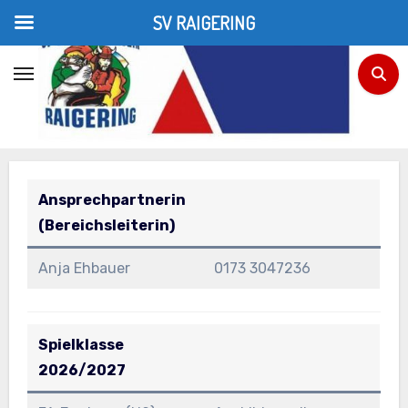
SV RAIGERING
Zum
Inhalt
F-Junioren (U9, U8)
springen
Home
F-Junioren (U9, U8)
Ansprechpartnerin
(Bereichsleiterin)
Anja Ehbauer
0173 3047236
Spielklasse
2026/2027