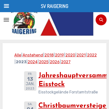
SV RAIGERING
Zum
Inhalt
Termine
springen
Home
Termine
Alle
Anstehend
2018
2019
2020
2021
2022
2023
2024
2025
2026
2027
FR.
Jahreshauptversamm
13
Eisstock
JAN.
2023
Eisstockgelände Forstamtstraße
SA.
Christbaumversteige