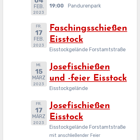
04
19:00
Pandurenpark
FEB.
2023
FR.
Faschingsschießen
17
Eisstock
FEB.
2023
Eisstockgelände Forstamtstraße
MI.
Josefischießen
15
und -feier Eisstock
MÄRZ
2023
Eisstockgelände
FR.
Josefischießen
17
Eisstock
MÄRZ
2023
Eisstockgelände Forstamtstraße
mit anschließender Feier