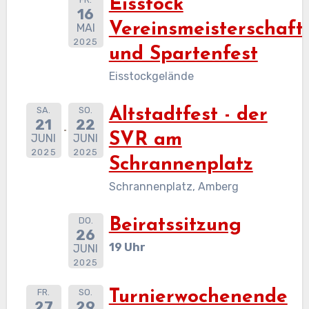
Eisstock
16
Vereinsmeisterschaft
MAI
2025
und Spartenfest
Eisstockgelände
SA.
SO.
Altstadtfest - der
21
22
SVR am
JUNI
JUNI
2025
2025
Schrannenplatz
Schrannenplatz, Amberg
DO.
Beiratssitzung
26
19 Uhr
JUNI
2025
FR.
SO.
Turnierwochenende
27
29