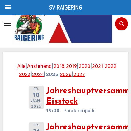
SV RAIGERING
Zum
Inhalt
Termine
springen
Home
Termine
Alle
Anstehend
2018
2019
2020
2021
2022
2023
2024
2025
2026
2027
FR.
Jahreshauptversamm
10
Eisstock
JAN.
2025
19:00
Pandurenpark
FR.
Jahreshauptversamm