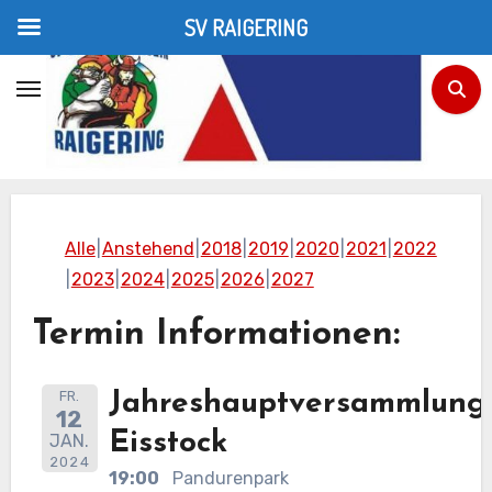
SV RAIGERING
Zum
Inhalt
Termine
springen
Home
Termine
Alle
Anstehend
2018
2019
2020
2021
2022
2023
2024
2025
2026
2027
Termin Informationen:
FR.
Jahreshauptversammlung
12
Eisstock
JAN.
2024
19:00
Pandurenpark