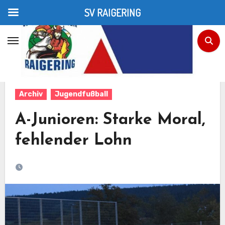
SV RAIGERING
Zum
Inhalt
Home
Jugendfußball
A-Junioren: Starke Moral, fehlender Lohn
springen
Archiv
Jugendfußball
A-Junioren: Starke Moral,
fehlender Lohn