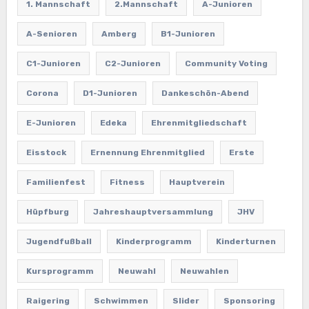
1. Mannschaft
2.Mannschaft
A-Junioren
A-Senioren
Amberg
B1-Junioren
C1-Junioren
C2-Junioren
Community Voting
Corona
D1-Junioren
Dankeschön-Abend
E-Junioren
Edeka
Ehrenmitgliedschaft
Eisstock
Ernennung Ehrenmitglied
Erste
Familienfest
Fitness
Hauptverein
Hüpfburg
Jahreshauptversammlung
JHV
Jugendfußball
Kinderprogramm
Kinderturnen
Kursprogramm
Neuwahl
Neuwahlen
Raigering
Schwimmen
Slider
Sponsoring