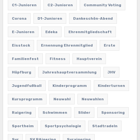
C1-Junioren
C2-Junioren
Community Voting
Corona
D1-Junioren
Dankeschön-Abend
E-Junioren
Edeka
Ehrenmitgliedschaft
Eisstock
Ernennung Ehrenmitglied
Erste
Familienfest
Fitness
Hauptverein
Hüpfburg
Jahreshauptversammlung
JHV
Jugendfußball
Kinderprogramm
Kinderturnen
Kursprogramm
Neuwahl
Neuwahlen
Raigering
Schwimmen
Slider
Sponsoring
Sportheim
Sportpsychologie
Stadtradeln
Svr
SV RAigering
Svraigering