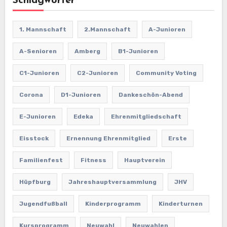
Schlagwörter
1. Mannschaft
2.Mannschaft
A-Junioren
A-Senioren
Amberg
B1-Junioren
C1-Junioren
C2-Junioren
Community Voting
Corona
D1-Junioren
Dankeschön-Abend
E-Junioren
Edeka
Ehrenmitgliedschaft
Eisstock
Ernennung Ehrenmitglied
Erste
Familienfest
Fitness
Hauptverein
Hüpfburg
Jahreshauptversammlung
JHV
Jugendfußball
Kinderprogramm
Kinderturnen
Kursprogramm
Neuwahl
Neuwahlen