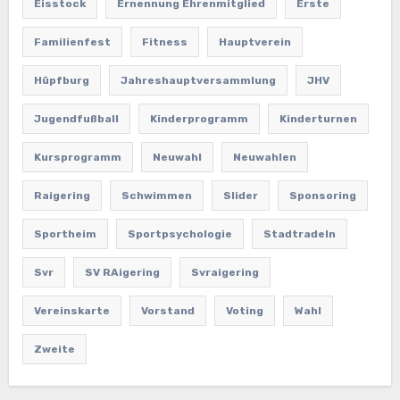
Eisstock
Ernennung Ehrenmitglied
Erste
Familienfest
Fitness
Hauptverein
Hüpfburg
Jahreshauptversammlung
JHV
Jugendfußball
Kinderprogramm
Kinderturnen
Kursprogramm
Neuwahl
Neuwahlen
Raigering
Schwimmen
Slider
Sponsoring
Sportheim
Sportpsychologie
Stadtradeln
Svr
SV RAigering
Svraigering
Vereinskarte
Vorstand
Voting
Wahl
Zweite