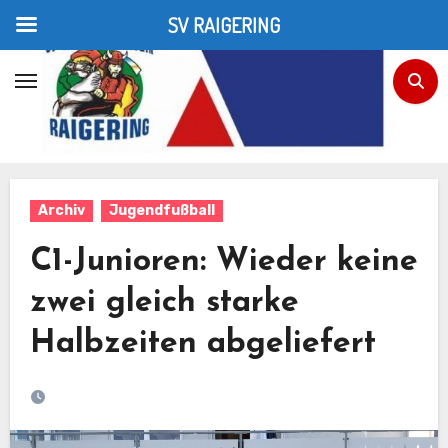
SV RAIGERING
Zum
Inhalt
Home
Jugendfußball
C1-Junioren: Wieder keine zwei gleich starke Halbzeiten
springen
abgeliefert
Archiv
Jugendfußball
C1-Junioren: Wieder keine
zwei gleich starke
Halbzeiten abgeliefert