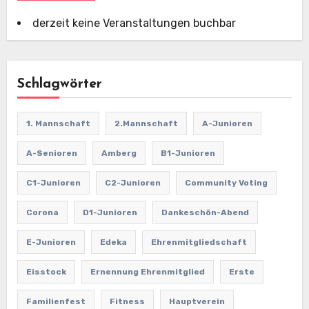
derzeit keine Veranstaltungen buchbar
Schlagwörter
1. Mannschaft
2.Mannschaft
A-Junioren
A-Senioren
Amberg
B1-Junioren
C1-Junioren
C2-Junioren
Community Voting
Corona
D1-Junioren
Dankeschön-Abend
E-Junioren
Edeka
Ehrenmitgliedschaft
Eisstock
Ernennung Ehrenmitglied
Erste
Familienfest
Fitness
Hauptverein