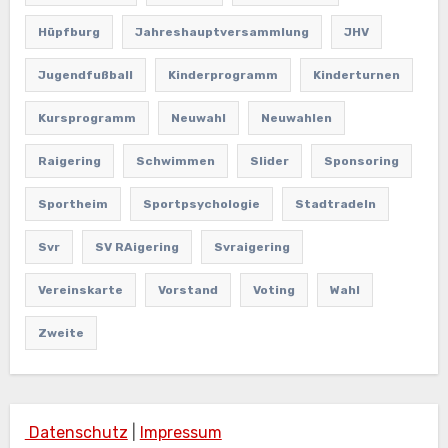
Hüpfburg
Jahreshauptversammlung
JHV
Jugendfußball
Kinderprogramm
Kinderturnen
Kursprogramm
Neuwahl
Neuwahlen
Raigering
Schwimmen
Slider
Sponsoring
Sportheim
Sportpsychologie
Stadtradeln
Svr
SV RAigering
Svraigering
Vereinskarte
Vorstand
Voting
Wahl
Zweite
Datenschutz
|
Impressum