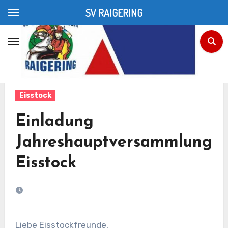
SV RAIGERING
Zum
Inhalt
Home
Eisstock
Einladung Jahreshauptversammlung Eisstock
springen
Eisstock
Einladung
Jahreshauptversammlung
Eisstock
Liebe Eisstockfreunde,