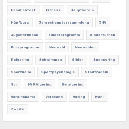
Familienfest
Fitness
Hauptverein
Hüpfburg
Jahreshauptversammlung
JHV
Jugendfußball
Kinderprogramm
Kinderturnen
Kursprogramm
Neuwahl
Neuwahlen
Raigering
Schwimmen
Slider
Sponsoring
Sportheim
Sportpsychologie
Stadtradeln
Svr
SV RAigering
Svraigering
Vereinskarte
Vorstand
Voting
Wahl
Zweite