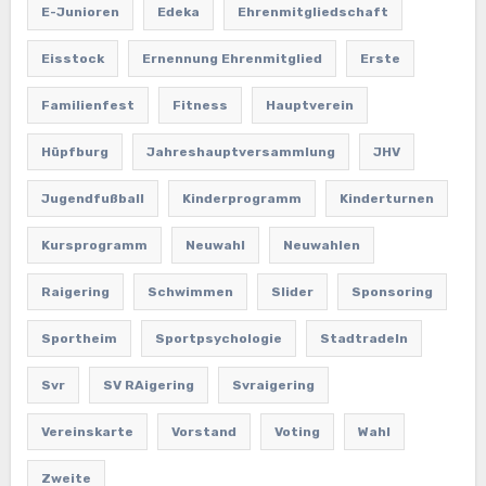
E-Junioren
Edeka
Ehrenmitgliedschaft
Eisstock
Ernennung Ehrenmitglied
Erste
Familienfest
Fitness
Hauptverein
Hüpfburg
Jahreshauptversammlung
JHV
Jugendfußball
Kinderprogramm
Kinderturnen
Kursprogramm
Neuwahl
Neuwahlen
Raigering
Schwimmen
Slider
Sponsoring
Sportheim
Sportpsychologie
Stadtradeln
Svr
SV RAigering
Svraigering
Vereinskarte
Vorstand
Voting
Wahl
Zweite