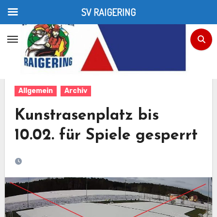
SV RAIGERING
Zum
Inhalt
Home
Allgemein
Kunstrasenplatz bis 10.02. für Spiele gesperrt
springen
Allgemein
Archiv
Kunstrasenplatz bis
10.02. für Spiele gesperrt