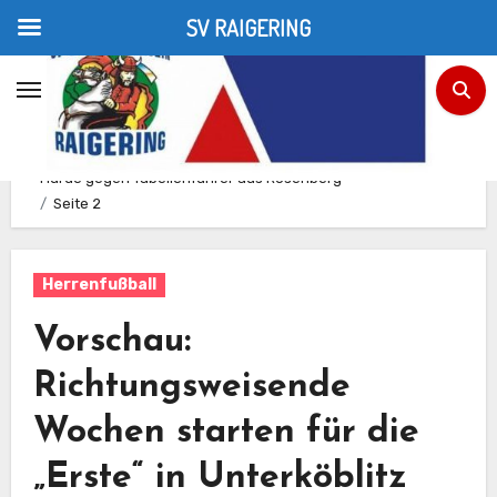
SV RAIGERING
Zum
Inhalt
Home
Herrenfußball
Vorschau: Richtungsweisende Wochen starten für die
springen
„Erste“ in Unterköblitz +++ Schober-Truppe mit schwerer
Hürde gegen Tabellenführer aus Rosenberg
Seite 2
Herrenfußball
Vorschau:
Richtungsweisende
Wochen starten für die
„Erste“ in Unterköblitz