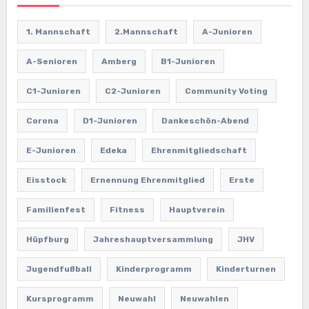
1. Mannschaft
2.Mannschaft
A-Junioren
A-Senioren
Amberg
B1-Junioren
C1-Junioren
C2-Junioren
Community Voting
Corona
D1-Junioren
Dankeschön-Abend
E-Junioren
Edeka
Ehrenmitgliedschaft
Eisstock
Ernennung Ehrenmitglied
Erste
Familienfest
Fitness
Hauptverein
Hüpfburg
Jahreshauptversammlung
JHV
Jugendfußball
Kinderprogramm
Kinderturnen
Kursprogramm
Neuwahl
Neuwahlen