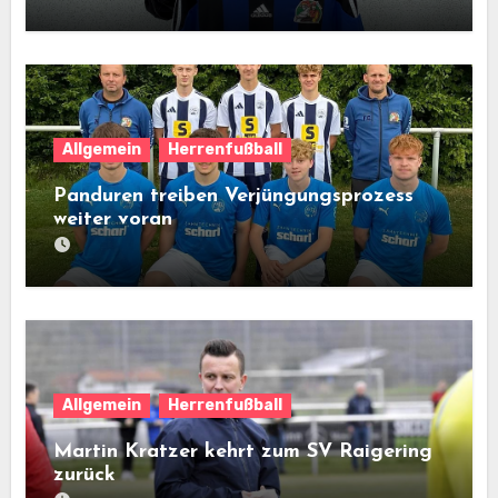
Allgemein
Herrenfußball
Panduren treiben Verjüngungsprozess
weiter voran
Allgemein
Herrenfußball
Martin Kratzer kehrt zum SV Raigering
zurück