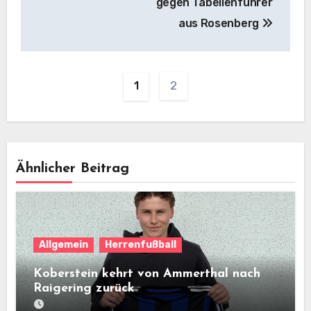
gegen Tabellenführer
aus Rosenberg
2
1
Ähnlicher Beitrag
Allgemein
Herrenfußball
Koberstein kehrt von Ammerthal nach
Raigering zurück