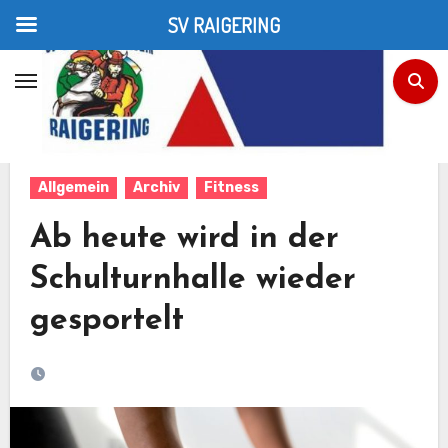
SV RAIGERING
Zum
Inhalt
Home
Allgemein
Ab heute wird in der Schulturnhalle wieder gesportelt
springen
Allgemein
Archiv
Fitness
Ab heute wird in der
Schulturnhalle wieder
gesportelt