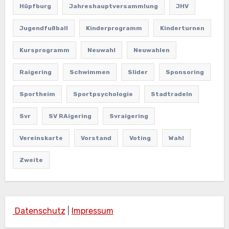
Hüpfburg
Jahreshauptversammlung
JHV
Jugendfußball
Kinderprogramm
Kinderturnen
Kursprogramm
Neuwahl
Neuwahlen
Raigering
Schwimmen
Slider
Sponsoring
Sportheim
Sportpsychologie
Stadtradeln
Svr
SV RAigering
Svraigering
Vereinskarte
Vorstand
Voting
Wahl
Zweite
Datenschutz
|
Impressum