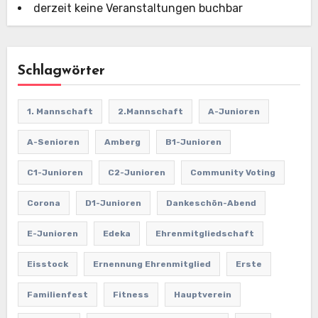
derzeit keine Veranstaltungen buchbar
Schlagwörter
1. Mannschaft
2.Mannschaft
A-Junioren
A-Senioren
Amberg
B1-Junioren
C1-Junioren
C2-Junioren
Community Voting
Corona
D1-Junioren
Dankeschön-Abend
E-Junioren
Edeka
Ehrenmitgliedschaft
Eisstock
Ernennung Ehrenmitglied
Erste
Familienfest
Fitness
Hauptverein