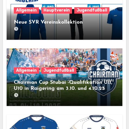
Allgemein
Hauptverein
Jugendfußball
Neue SVR Vereinskollektion
Allgemein
Jugendfußball
Chairman Cup Stubai -Qualifikation U11,
U10 in Raigering am 3.10. und 4.10.25