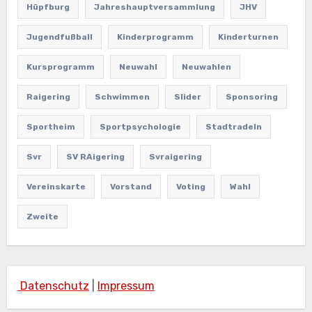
Hüpfburg
Jahreshauptversammlung
JHV
Jugendfußball
Kinderprogramm
Kinderturnen
Kursprogramm
Neuwahl
Neuwahlen
Raigering
Schwimmen
Slider
Sponsoring
Sportheim
Sportpsychologie
Stadtradeln
Svr
SV RAigering
Svraigering
Vereinskarte
Vorstand
Voting
Wahl
Zweite
Datenschutz
|
Impressum