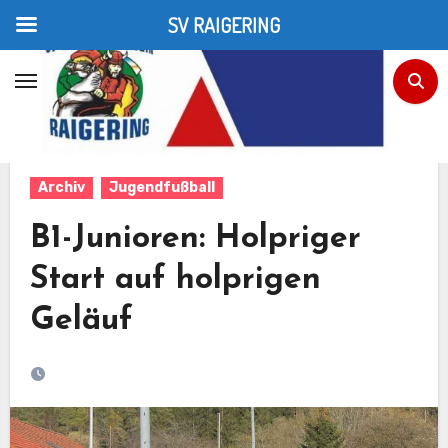
SV RAIGERING
Zum
Inhalt
Home
Jugendfußball
B1-Junioren: Holpriger Start auf holprigen Geläuf
springen
Archiv
Jugendfußball
B1-Junioren: Holpriger
Start auf holprigen
Geläuf