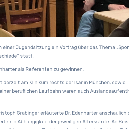
schiede“ statt.
enharter als Referenten zu gewinnen.
t derzeit am Klinikum rechts der Isar in München, sowie
 seiner beruflichen Laufbahn waren auch Auslandsaufent
stoph Grabinger erläuterte Dr. Edenharter anschaulich 
iten in Abhängigkeit der jeweiligen Altersstufe. An Beis