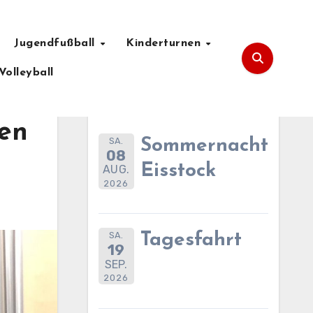
Jugendfußball
Kinderturnen
Volleyball
Anstehende Termine
gen
SA.
Sommernachtsfes
08
Eisstock
AUG.
2026
SA.
Tagesfahrt
19
SEP.
2026