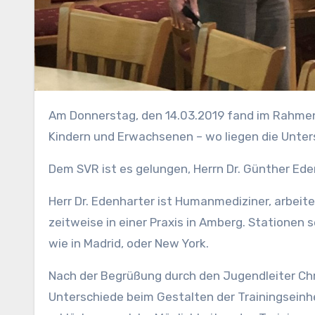
Am Donnerstag, den 14.03.2019 fand im Rahmen einer Jugendsitzung ein Vortrag über das Thema „Sport mit
Kindern und Erwachsenen – wo liegen die Unter
Dem SVR ist es gelungen, Herrn Dr. Günther Ed
Herr Dr. Edenharter ist Humanmediziner, arbeite
zeitweise in einer Praxis in Amberg. Stationen
wie in Madrid, oder New York.
Nach der Begrüßung durch den Jugendleiter Chri
Unterschiede beim Gestalten der Trainingseinhe