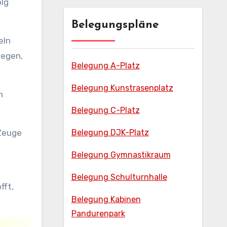
olg
Belegungspläne
eln
tegen,
Belegung A-Platz
Belegung Kunstrasenplatz
n
Belegung C-Platz
 Zeuge
Belegung DJK-Platz
Belegung Gymnastikraum
Belegung Schulturnhalle
fft,
Belegung Kabinen
Pandurenpark