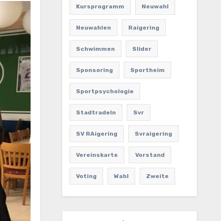
Kursprogramm
Neuwahl
Neuwahlen
Raigering
Schwimmen
Slider
Sponsoring
Sportheim
Sportpsychologie
Stadtradeln
Svr
SV RAigering
Svraigering
Vereinskarte
Vorstand
Voting
Wahl
Zweite