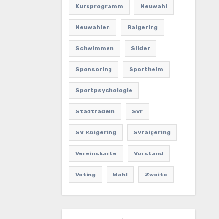
Kursprogramm
Neuwahl
Neuwahlen
Raigering
Schwimmen
Slider
Sponsoring
Sportheim
Sportpsychologie
Stadtradeln
Svr
SV RAigering
Svraigering
Vereinskarte
Vorstand
Voting
Wahl
Zweite