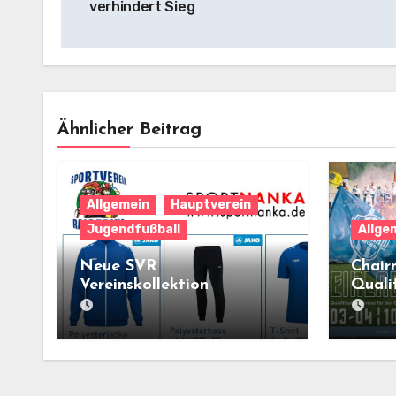
verhindert Sieg
Ähnlicher Beitrag
Allgemein
Hauptverein
Jugendfußball
Allge
Neue SVR
Chair
Vereinskollektion
Qualif
Raige
4.10.2