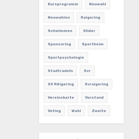
Kursprogramm
Neuwahl
Neuwahlen
Raigering
Schwimmen
Slider
Sponsoring
Sportheim
Sportpsychologie
Stadtradeln
Svr
SV RAigering
Svraigering
Vereinskarte
Vorstand
Voting
Wahl
Zweite