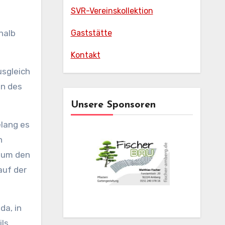
SVR-Vereinskollektion
halb
Gaststätte
Kontakt
usgleich
en des
Unsere Sponsoren
elang es
n
, um den
auf der
da, in
ils