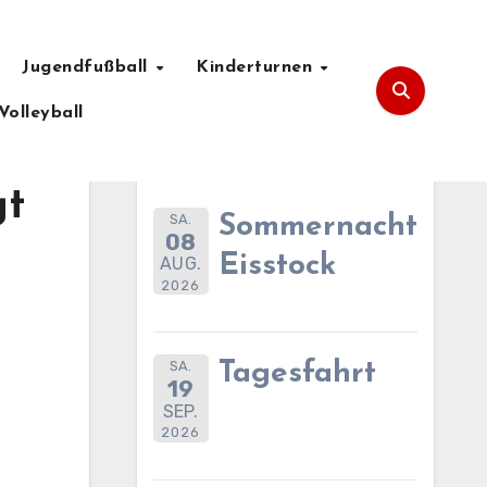
Jugendfußball
Kinderturnen
Volleyball
Anstehende Termine
gt
SA.
Sommernachtsfes
08
Eisstock
AUG.
2026
SA.
Tagesfahrt
19
SEP.
2026