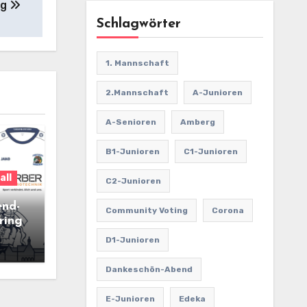
ag
Schlagwörter
1. Mannschaft
2.Mannschaft
A-Junioren
A-Senioren
Amberg
B1-Junioren
C1-Junioren
all
C2-Junioren
end-
Community Voting
Corona
ring
D1-Junioren
Dankeschön-Abend
E-Junioren
Edeka