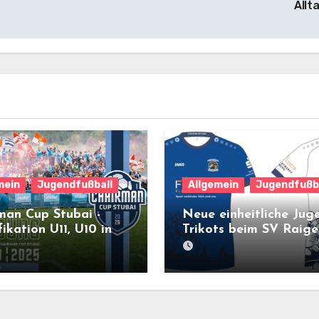
Allt
mein
Jugendfußball
Allgemein
Jugendfußb
man Cup Stubai -
Neue einheitliche Jug
ikation U11, U10 in
Trikots beim SV Raige
ring am 3.10. und
5