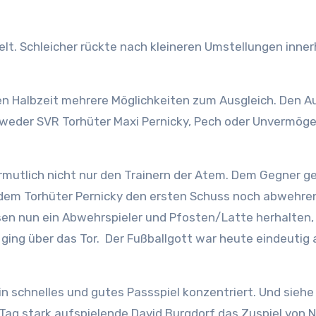
lt. Schleicher rückte nach kleineren Umstellungen inner
en Halbzeit mehrere Möglichkeiten zum Ausgleich. Den A
ntweder SVR Torhüter Maxi Pernicky, Pech oder Unvermög
ermutlich nicht nur den Trainern der Atem. Dem Gegner g
dem Torhüter Pernicky den ersten Schuss noch abwehre
en nun ein Abwehrspieler und Pfosten/Latte herhalten
 ging über das Tor. Der Fußballgott war heute eindeutig 
in schnelles und gutes Passspiel konzentriert. Und siehe 
Tag stark aufspielende David Burgdorf das Zuspiel von N