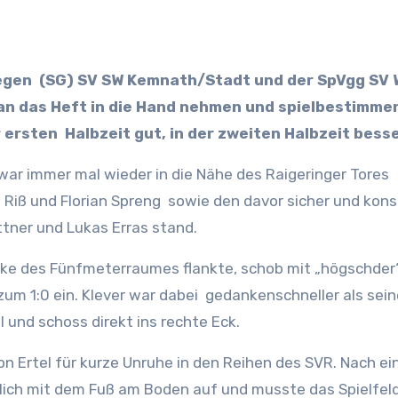
 an das Heft in die Hand nehmen und spielbestimme
 ersten Halbzeit gut, in der zweiten Halbzeit besse
zwar immer mal wieder in die Nähe des Raigeringer Tores
 Riß und Florian Spreng sowie den davor sicher und kon
ttner und Lukas Erras stand.
Ecke des Fünfmeterraumes flankte, schob mit „högschder
 zum 1:0 ein. Klever war dabei gedankenschneller als sei
 und schoss direkt ins rechte Eck.
n Ertel für kurze Unruhe in den Reihen des SVR. Nach e
klich mit dem Fuß am Boden auf und musste das Spielfel