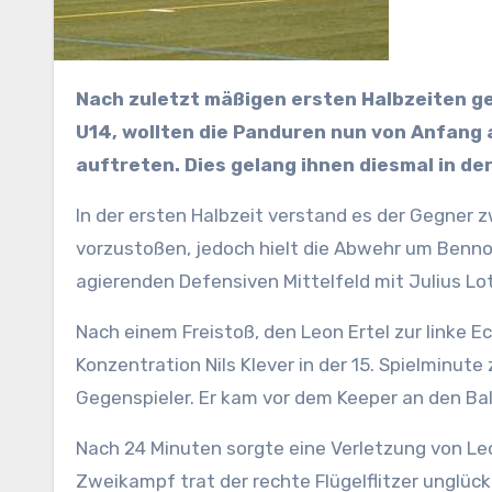
Nach zuletzt mäßigen ersten Halbzeiten gegen (SG) SV SW Kemnath/Stadt und der SpVgg SV Weiden
U14, wollten die Panduren nun von Anfang
auftreten. Dies gelang ihnen diesmal in der
In der ersten Halbzeit verstand es der Gegner 
vorzustoßen, jedoch hielt die Abwehr um Benno
agierenden Defensiven Mittelfeld mit Julius Lo
Nach einem Freistoß, den Leon Ertel zur linke 
Konzentration Nils Klever in der 15. Spielminute
Gegenspieler. Er kam vor dem Keeper an den Ball
Nach 24 Minuten sorgte eine Verletzung von Leo
Zweikampf trat der rechte Flügelflitzer unglüc