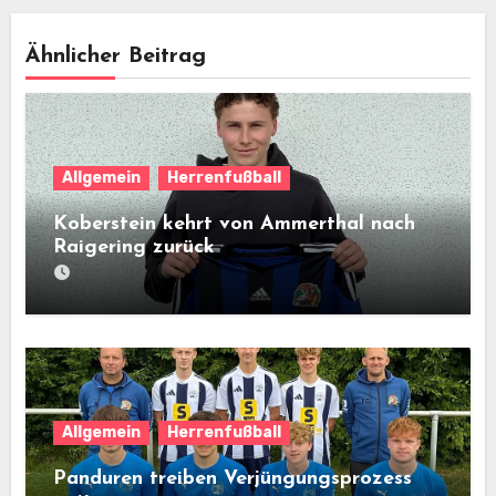
Ähnlicher Beitrag
Allgemein
Herrenfußball
Koberstein kehrt von Ammerthal nach
Raigering zurück
Allgemein
Herrenfußball
Panduren treiben Verjüngungsprozess