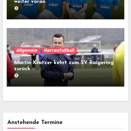
weiter voran
Allgemein
Herrenfußball
Martin Kratzer kehrt zum SV Raigering
zurück
Anstehende Termine