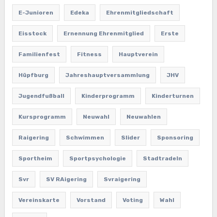
E-Junioren
Edeka
Ehrenmitgliedschaft
Eisstock
Ernennung Ehrenmitglied
Erste
Familienfest
Fitness
Hauptverein
Hüpfburg
Jahreshauptversammlung
JHV
Jugendfußball
Kinderprogramm
Kinderturnen
Kursprogramm
Neuwahl
Neuwahlen
Raigering
Schwimmen
Slider
Sponsoring
Sportheim
Sportpsychologie
Stadtradeln
Svr
SV RAigering
Svraigering
Vereinskarte
Vorstand
Voting
Wahl