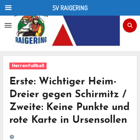
SV RAIGERING
Zum
Inhalt
Home
Herrenfußball
Erste: Wichtiger Heim-Dreier gegen Schirmitz / Zweite:
springen
Keine Punkte und rote Karte in Ursensollen
Herrenfußball
Erste: Wichtiger Heim-
Dreier gegen Schirmitz /
Zweite: Keine Punkte und
rote Karte in Ursensollen