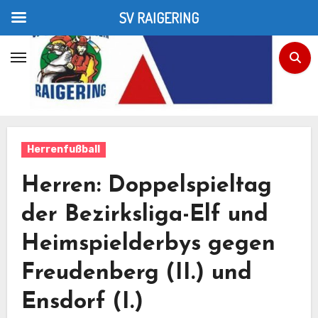
SV RAIGERING
Zum
Inhalt
Home
Herrenfußball
Herren: Doppelspieltag der Bezirksliga-Elf und
springen
Heimspielderbys gegen Freudenberg (II.) und Ensdorf (I.)
Herrenfußball
Herren: Doppelspieltag
der Bezirksliga-Elf und
Heimspielderbys gegen
Freudenberg (II.) und
Ensdorf (I.)