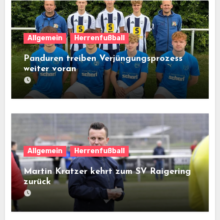
Allgemein
Herrenfußball
Panduren treiben Verjüngungsprozess
weiter voran
Allgemein
Herrenfußball
Martin Kratzer kehrt zum SV Raigering
zurück