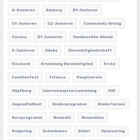
A-Senioren
Amberg
B1-Junioren
C1-Junioren
C2-Junioren
Community Voting
Corona
D1-Junioren
Dankeschön-Abend
E-Junioren
Edeka
Ehrenmitgliedschaft
Eisstock
Ernennung Ehrenmitglied
Erste
Familienfest
Fitness
Hauptverein
Hüpfburg
Jahreshauptversammlung
JHV
Jugendfußball
Kinderprogramm
Kinderturnen
Kursprogramm
Neuwahl
Neuwahlen
Raigering
Schwimmen
Slider
Sponsoring