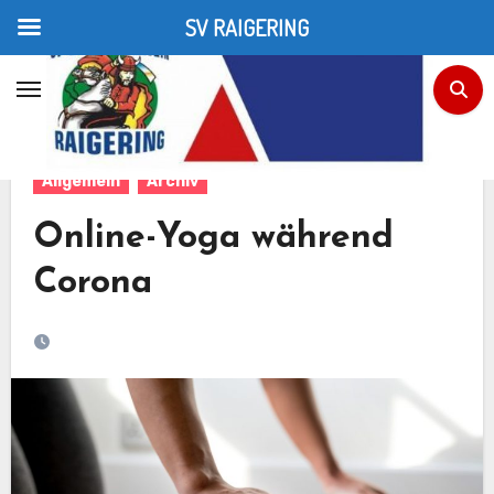
SV RAIGERING
Zum
Inhalt
Home
Allgemein
Online-Yoga während Corona
springen
Allgemein
Archiv
Online-Yoga während
Corona