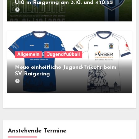
U10 in Raigering am 3.10. und 4.10.25
Allgemein
Jugendfußball
Neue einheitliche Jugend-Trikots beim
SV Raigering
Anstehende Termine