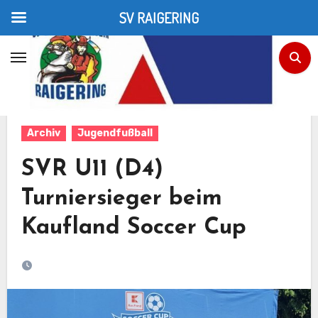
SV RAIGERING
Zum
Inhalt
Home
Jugendfußball
SVR U11 (D4) Turniersieger beim Kaufland Soccer Cup
springen
Archiv
Jugendfußball
SVR U11 (D4)
Turniersieger beim
Kaufland Soccer Cup