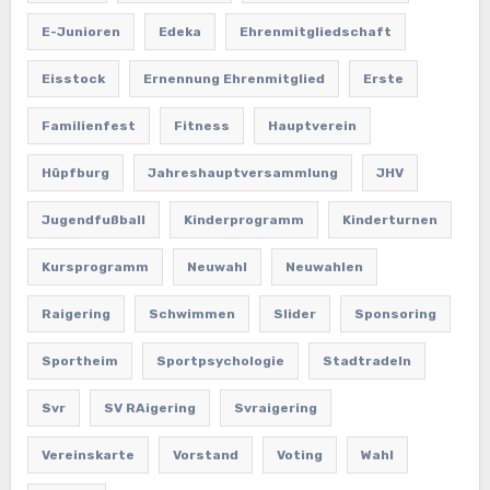
E-Junioren
Edeka
Ehrenmitgliedschaft
Eisstock
Ernennung Ehrenmitglied
Erste
Familienfest
Fitness
Hauptverein
Hüpfburg
Jahreshauptversammlung
JHV
Jugendfußball
Kinderprogramm
Kinderturnen
Kursprogramm
Neuwahl
Neuwahlen
Raigering
Schwimmen
Slider
Sponsoring
Sportheim
Sportpsychologie
Stadtradeln
Svr
SV RAigering
Svraigering
Vereinskarte
Vorstand
Voting
Wahl