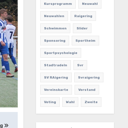
Kursprogramm
Neuwahl
Neuwahlen
Raigering
Schwimmen
Slider
Sponsoring
Sportheim
Sportpsychologie
Stadtradeln
Svr
SV RAigering
Svraigering
Vereinskarte
Vorstand
Voting
Wahl
Zweite
ng