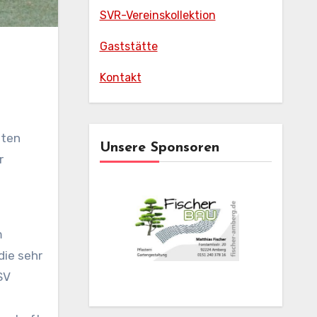
SVR-Vereinskollektion
Gaststätte
Kontakt
lten
Unsere Sponsoren
r
m
die sehr
SV