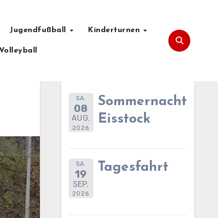
Jugendfußball
Kinderturnen
Volleyball
Anstehende Termine
SA.
Sommernachtsfes
08
Eisstock
AUG.
2026
SA.
Tagesfahrt
19
SEP.
2026