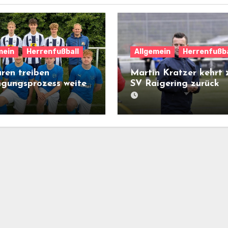
mein
Herrenfußball
Allgemein
Herrenfußba
ren treiben
Martin Kratzer kehrt
ngungsprozess weiter
SV Raigering zurück