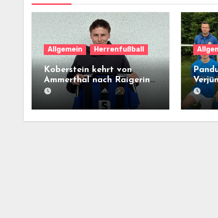
Allgemein
Herrenfußball
Allge
Koberstein kehrt von
Pandu
Ammerthal nach Raigering
Verjü
zurück
voran