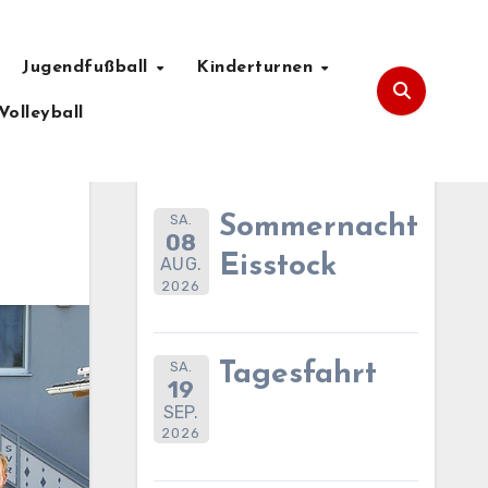
Jugendfußball
Kinderturnen
Volleyball
Anstehende Termine
SA.
Sommernachtsfes
08
Eisstock
AUG.
2026
SA.
Tagesfahrt
19
SEP.
2026