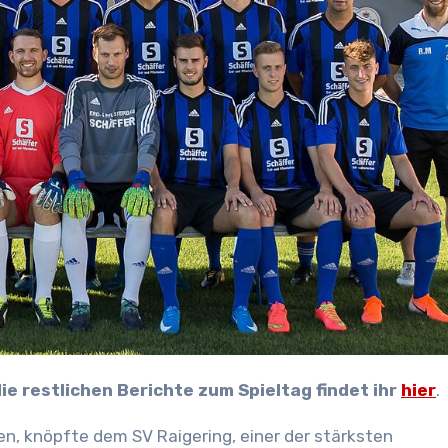
ie restlichen Berichte zum Spieltag findet ihr
hier
.
n, knöpfte dem SV Raigering, einer der stärksten