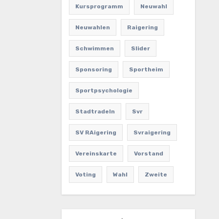
Kursprogramm
Neuwahl
Neuwahlen
Raigering
Schwimmen
Slider
Sponsoring
Sportheim
Sportpsychologie
Stadtradeln
Svr
SV RAigering
Svraigering
Vereinskarte
Vorstand
Voting
Wahl
Zweite